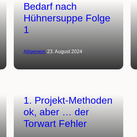
Bedarf nach
Hühnersuppe Folge
1
Allgemein
·
23. August 2024
1. Projekt-Methoden
ok, aber … der
Torwart Fehler