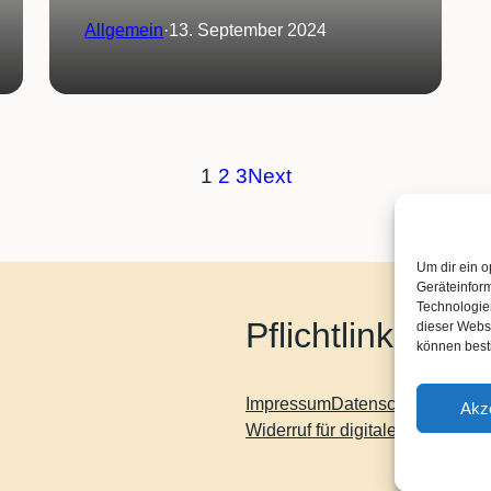
Allgemein
·
13. September 2024
1
2
3
Next
Um dir ein o
Geräteinfor
Technologien
Pflichtlinks
dieser Websi
können best
Impressum
Datenschutz
Kontakt
Akz
Widerruf für digitale Inhalte
Allg