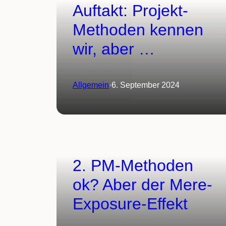
Auftakt: Projekt-
Methoden kennen
wir, aber …
Allgemein
·
6. September 2024
2. PM-Methoden
ok? Aber der Mere-
Exposure-Effekt