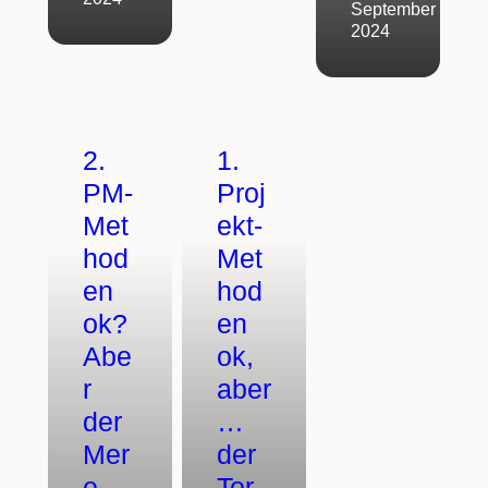
September
2024
2.
1.
PM-
Proj
Met
ekt-
hod
Met
en
hod
ok?
en
Abe
ok,
r
aber
der
…
Mer
der
e-
Tor