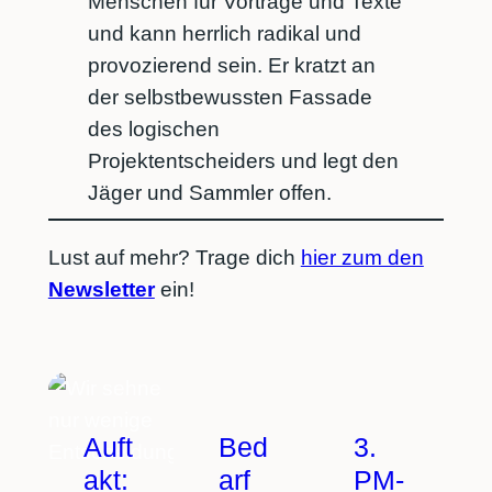
Menschen für Vorträge und Texte
und kann herrlich radikal und
provozierend sein. Er kratzt an
der selbstbewussten Fassade
des logischen
Projektentscheiders und legt den
Jäger und Sammler offen.
Lust auf mehr? Trage dich
hier zum den
Newsletter
ein!
Auft
Bed
3.
akt:
arf
PM-